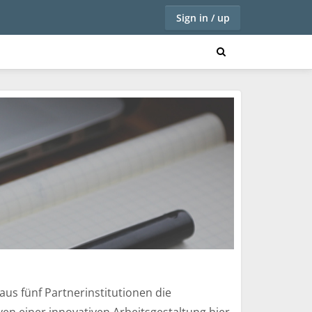
Sign in / up
us fünf Partnerinstitutionen die