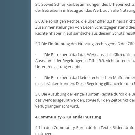
3.5 Soweit Schrankenbestimmungen des Urheberrechtsge
der Betreiberin in Bezug auf das Werk auch alle Nut
3.6 Alle sonstigen Rechte, die über Ziffer 3.3 hinaus n
Zusammenstellungen von Daten Schutzgegenstand dieser 
Rechteinhaber:in auf sämtliche aus diesem Schutz resul
3.7 Die Einräumung des Nutzungsrechts gemäß der Ziffer
· Die Betreiberin darf das Werk ausschließlich unter d
Ausnahme der Regelungen in Ziffer 3.3. nicht unterlizen
Unterlizenzierung erlaubt.
· Die Betreiberin darf keine technischen Maßnahmen e
einschränken können. Diese Regelung gilt auch für den F
3.8 Die Ausübung der eingeräumten Rechte durch die Betr
das Werk ausgeübt werden, sowie für den Zeitpunkt der 
verfügbar gemacht wird.
4 Community & Kalendernutzung
4.1 In den Community-Foren dürfen Texte, Bilder, Umfr
eintragen.