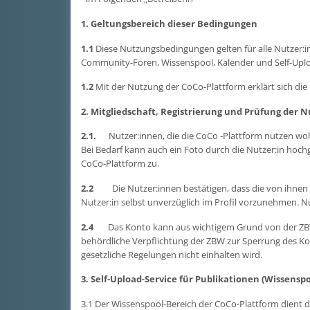
1. Geltungsbereich dieser Bedingungen
1.1
Diese Nutzungsbedingungen gelten für alle Nutzer:in
Community-Foren, Wissenspool, Kalender und Self-Uplo
1.2
Mit der Nutzung der CoCo-Plattform erklärt sich di
2. Mitgliedschaft, Registrierung und Prüfung der
2.1.
Nutzer:innen, die die CoCo -Plattform nutzen woll
Bei Bedarf kann auch ein Foto durch die Nutzer:in hoc
CoCo-Plattform zu.
2.2
Die Nutzer:innen bestätigen, dass die von ihnen i
Nutzer:in selbst unverzüglich im Profil vorzunehmen. Nu
2.4
Das Konto kann aus wichtigem Grund von der ZBW ge
behördliche Verpflichtung der ZBW zur Sperrung des Kon
gesetzliche Regelungen nicht einhalten wird.
3. Self-Upload-Service für Publikationen (Wissenspo
3.1 Der Wissenspool-Bereich der CoCo-Plattform dient d