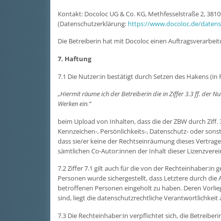
Kontakt: Docoloc UG & Co. KG, Methfesselstraße 2, 381
(Datenschutzerklärung:
https://www.docoloc.de/datens
Die Betreiberin hat mit Docoloc einen Auftragsverarbei
7. Haftung
7.1 Die Nutzer:in bestätigt durch Setzen des Hakens (in
„Hiermit räume ich der Betreiberin die in Ziffer 3.3 ff. d
Werken ein.“
beim Upload von Inhalten, dass die der ZBW durch Ziff.
Kennzeichen-, Persönlichkeits-, Datenschutz- oder sonst
dass sie/er keine der Rechtseinräumung dieses Vertrage
sämtlichen Co-Autor:innen der Inhalt dieser Lizenzvere
7.2 Ziffer 7.1 gilt auch für die von der Rechteinhaber:
Personen wurde sichergestellt, dass Letztere durch die A
betroffenen Personen eingeholt zu haben. Deren Vorlie
sind, liegt die datenschutzrechtliche Verantwortlichkeit
7.3 Die Rechteinhaber:in verpflichtet sich, die Betreibe