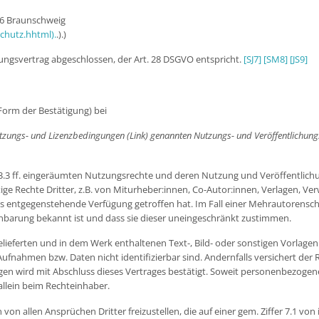
06 Braunschweig
chutz.hhtml).
.).)
tungsvertrag abgeschlossen, der Art. 28 DSGVO entspricht.
[SJ7]
[SM8]
[JS9]
 Form der Bestätigung) bei
er Nutzungs- und Lizenzbedingungen (Link) genannten Nutzungs- und Veröffentlich
 3.3 ff. eingeräumten Nutzungsrechte und deren Nutzung und Veröffentlichung
ige Rechte Dritter, z.B. von Miturheber:innen, Co-Autor:innen, Verlagen, Ve
s entgegenstehende Verfügung getroffen hat. Im Fall einer Mehrautorenschaft
inbarung bekannt ist und dass sie dieser uneingeschränkt zustimmen.
in gelieferten und in dem Werk enthaltenen Text-, Bild- oder sonstigen Vor
ufnahmen bzw. Daten nicht identifizierbar sind. Andernfalls versichert der Re
gen wird mit Abschluss dieses Vertrages bestätigt. Soweit personenbezoge
 allein beim Rechteinhaber.
rin von allen Ansprüchen Dritter freizustellen, die auf einer gem. Ziffer 7.1