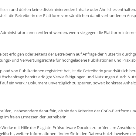
 sein und dürfen keine diskriminierenden Inhalte oder Ähnliches enthalten. D
Sie stellt die Betreiberin der Plattform von sämtlichen damit verbundenen A
dministrator:innen entfernt werden, wenn sie gegen die Plattform-interne
lbst erfolgen oder seitens der Betreiberin auf Anfrage der Nutzer:in durchg
ngs- und Verwertungsrechte für hochgeladene Publikationen und Praxisbeisp
Upload von Publikationen registriert hat, ist die Betreiberin grundsätzlich 
öschanfrage bereits erfolgte Vervielfältigungen und Nutzungen durch Nutzer
griff auf ein Werk / Dokument unverzüglich zu sperren, soweit konkrete Anhal
 prüfen, insbesondere daraufhin, ob sie den Kriterien der CoCo-Plattform u
egt im freien Ermessen der Betreiberin.
e Werke mit Hilfe der Plagiate-Prüfsoftware Docoloc zu prüfen. Im Anschlus
elöscht, weitere Informationen finden Sie in den Datenschutzhinweisen des