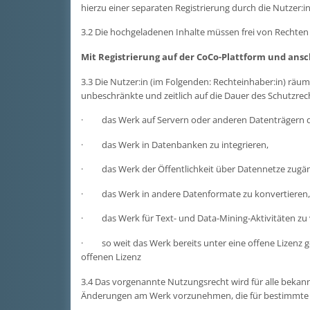
hierzu einer separaten Registrierung durch die Nutzer:in
3.2 Die hochgeladenen Inhalte müssen frei von Rechten D
Mit Registrierung auf der CoCo-Plattform und ans
3.3 Die Nutzer:in (im Folgenden: Rechteinhaber:in) räum
unbeschränkte und zeitlich auf die Dauer des Schutzrec
· das Werk auf Servern oder anderen Datenträgern der B
· das Werk in Datenbanken zu integrieren,
· das Werk der Öffentlichkeit über Datennetze zugän
· das Werk in andere Datenformate zu konvertieren, i
· das Werk für Text- und Data-Mining-Aktivitäten zu ve
· so weit das Werk bereits unter eine offene Lizenz g
offenen Lizenz
3.4 Das vorgenannte Nutzungsrecht wird für alle bekann
Änderungen am Werk vorzunehmen, die für bestimmte na