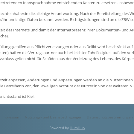
u vertretenden Inanspruchnahme entstehenden Kosten zu ersetzen, insbeson
 Rechteinhaber:in die alleinige Verantwortung. Nach der Bereitstellung des W
/ihr unrichtige Daten bekannt werden. Richtigstellungen sind an die ZBW sch
rkeit des Internets und damit der Internetpräsenz ihrer Dokumenten- und Ar
che).
füllungsgehilfen aus Pflichtverletzungen oder aus Delikt wird beschränkt auf 
chten) haften die Vertragspartner auch bei leichter Fahrlässigkeit auf den 
hluss gelten nicht für Schäden aus der Verletzung des Lebens, des Körper
erzeit anpassen; Änderungen und Anpassungen werden an die Nutzer:innen r
 Betreiberin vor, den jeweiligen Account der Nutzer:in von der weiteren N
ichtsstand ist Kiel.
Impressum
·
Nutzungs- und Lizenzbedingungen
·
Datenschutzbestimmungen
Powered by
HumHub