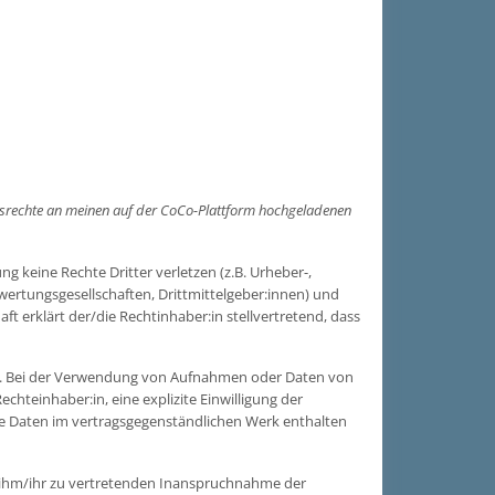
ungsrechte an meinen auf der CoCo-Plattform hochgeladenen
 keine Rechte Dritter verletzen (z.B. Urheber-,
rwertungsgesellschaften, Drittmittelgeber:innen) und
 erklärt der/die Rechtinhaber:in stellvertretend, dass
lagen. Bei der Verwendung von Aufnahmen oder Daten von
chteinhaber:in, eine explizite Einwilligung der
ne Daten im vertragsgegenständlichen Werk enthalten
 von ihm/ihr zu vertretenden Inanspruchnahme der