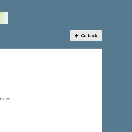
Go back
t von: