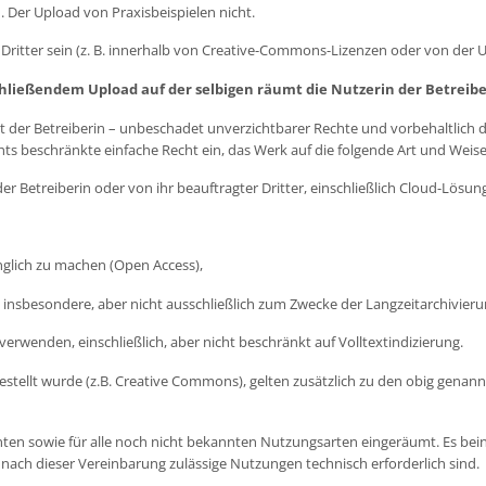
. Der Upload von Praxisbeispielen nicht.
ritter sein (z. B. innerhalb von Creative-Commons-Lizenzen oder von der Urh
chließendem Upload auf der selbigen räumt die Nutzerin der Betreib
t der Betreiberin – unbeschadet unverzichtbarer Rechte und vorbehaltlich de
hts beschränkte einfache Recht ein, das Werk auf die folgende Art und Weise
etreiberin oder von ihr beauftragter Dritter, einschließlich Cloud-Lösung
glich zu machen (Open Access),
nsbesondere, aber nicht ausschließlich zum Zwecke der Langzeitarchivieru
rwenden, einschließlich, aber nicht beschränkt auf Volltextindizierung.
estellt wurde (z.B. Creative Commons), gelten zusätzlich zu den obig genan
ten sowie für alle noch nicht bekannten Nutzungsarten eingeräumt. Es bein
ch dieser Vereinbarung zulässige Nutzungen technisch erforderlich sind.