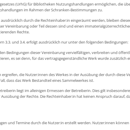
setzes (UrhG) für Bibliotheken Nutzungshandlungen ermöglichen, die über
zungshandlungen im Rahmen der Schranken-Bestimmungen zu.
icht ausdrücklich durch die Rechteinhaber:in eingeräumt werden, bleiben die
Vereinbarung oder Teil dessen sind und einen immaterialgüterrechtlichen 
tierenden Rechte.
n 3.3. und 3.4. erfolgt ausdrücklich nur unter den folgenden Bedingungen:
en Bedingungen dieser Vereinbarung vervielfältigen, verbreiten und öffentl
zieren, es sei denn, für das vertragsgegenständliche Werk wurde zusätzlich 
rgreifen, die Nutzer:innen des Werkes in der Ausübung der durch diese 
all, dass das Werk Bestandteil eines Sammelwerkes ist.
eiberin liegt im alleinigen Ermessen der Betreiberin. Dies gilt insbesonder
Ausübung der Rechte. Die Rechteinhaber:in hat keinen Anspruch darauf, das
agen und Termine durch die Nutzer:in erstellt werden. Nutzer:innen können