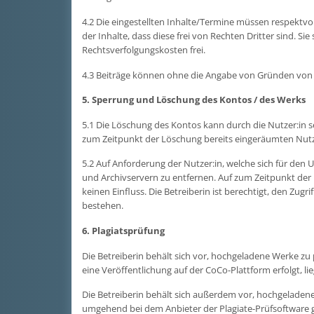
4.2 Die eingestellten Inhalte/Termine müssen respektvoll
der Inhalte, dass diese frei von Rechten Dritter sind. 
Rechtsverfolgungskosten frei.
4.3 Beiträge können ohne die Angabe von Gründen von A
5. Sperrung und Löschung des Kontos / des Werks
5.1 Die Löschung des Kontos kann durch die Nutzer:in se
zum Zeitpunkt der Löschung bereits eingeräumten Nutzu
5.2 Auf Anforderung der Nutzer:in, welche sich für den 
und Archivservern zu entfernen. Auf zum Zeitpunkt der L
keinen Einfluss. Die Betreiberin ist berechtigt, den Zu
bestehen.
6. Plagiatsprüfung
Die Betreiberin behält sich vor, hochgeladene Werke zu
eine Veröffentlichung auf der CoCo-Plattform erfolgt, li
Die Betreiberin behält sich außerdem vor, hochgeladen
umgehend bei dem Anbieter der Plagiate-Prüfsoftware g