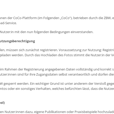
nen der CoCo-Plattform (im Folgenden „CoCo“), betrieben durch die ZBW, ei
ad-Service.
e Nutzer:in mit den nun folgenden Bedingungen einverstanden.
 Nutzungsberechtigung
en, müssen sich zunächst registrieren. Voraussetzung zur Nutzung: Regist
hgeladen werden. Durch das Hochladen des Fotos stimmt die Nutzer:in der 
m Rahmen der Registrierung angegebenen Daten vollständig und korrekt si
tzer:innen sind für ihre Zugangsdaten selbst verantwortlich und dürfen dies
sperrt werden. Ein wichtiger Grund ist unter anderem der Verstoß gegen
tos oder ein sonstiges Verhalten, welches befürchten lässt, dass die Nutze
ol)
en Nutzer:innen dazu, eigene Publikationen oder Praxisbeispiele hochzulade